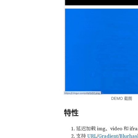
DEMO 截图
特性
延迟加载 img、video 和 ifr
支持
URL
/
Gradient
/
Blurhas