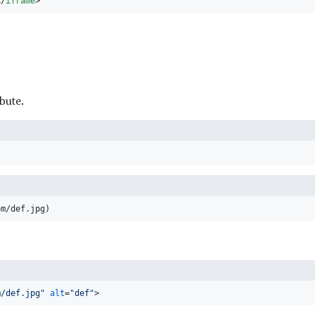
</
iframe
>
ibute.
om/def.jpg
)
m/def.jpg"
alt
=
"def"
>