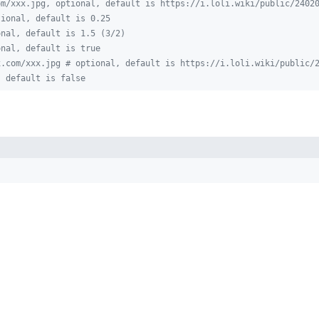
om/xxx.jpg, optional, default is https://i.loli.wiki/public/2402
tional, default is 0.25
onal, default is 1.5 (3/2)
onal, default is true
x.com/xxx.jpg # optional, default is https://i.loli.wiki/public/
, default is false