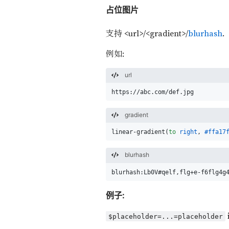
占位图片
支持 <url>/<gradient>/
blurhash
.
例如:
url
https://abc.com/def.jpg
gradient
linear-gradient(
to
right
, 
#ffa17
blurhash
blurhash:Lb0V#qelf,flg+e-f6flg4g
例子:
$placeholder=...=placeholder