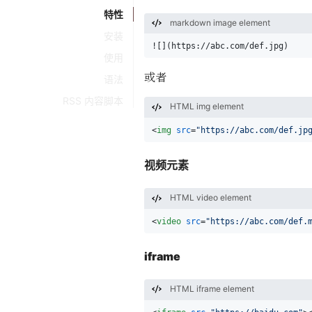
特性
markdown image element
安装
![](
https://abc.com/def.jpg
)
使用
或者
语法
RSS 内容脚本
HTML img element
<
img
src
=
"https://abc.com/def.jp
视频元素
HTML video element
<
video
src
=
"https://abc.com/def.
iframe
HTML iframe element