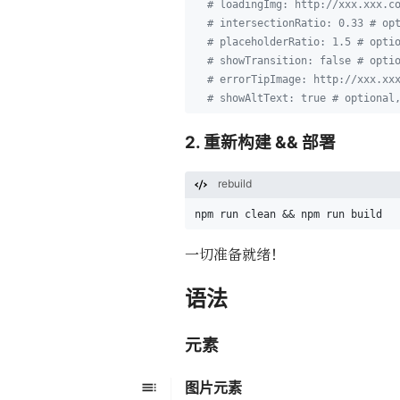
# loadingImg: http://xxx.xxx.c
# intersectionRatio: 0.33 # op
# placeholderRatio: 1.5 # opti
# showTransition: false # opti
# errorTipImage: http://xxx.xx
# showAltText: true # optional
2. 重新构建 && 部署
rebuild
npm run clean && npm run build
一切准备就绪！
语法
元素
图片元素