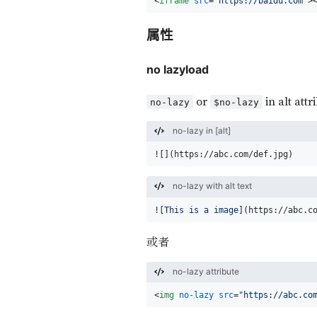
<
iframe
src
=
"https://baidu.com"
>
属性
no lazyload
or
in alt attr
no-lazy
$no-lazy
no-lazy in [alt]
![](
https://abc.com/def.jpg
)
no-lazy with alt text
![
This is a image
](
https://abc.c
或者
no-lazy attribute
<
img
no-lazy
src
=
"https://abc.co