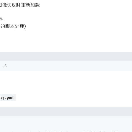
图像失败时重新加载
器
额外的脚本处理）
t -S
ig.yml