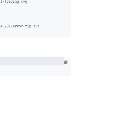
01/loading.svg
240201/error-tip.svg