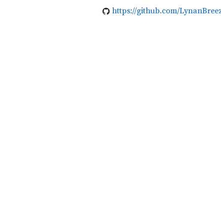
https://github.com/LynanBree
Live Young n Act Now.