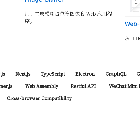
用于生成模糊占位符图像的 Web 应用程
序。
Web-
从 HT
.js
Next.js
TypeScript
Electron
GraphQL
G
er.js
Web Assembly
Restful API
WeChat Mini
Cross-browser Compatibility