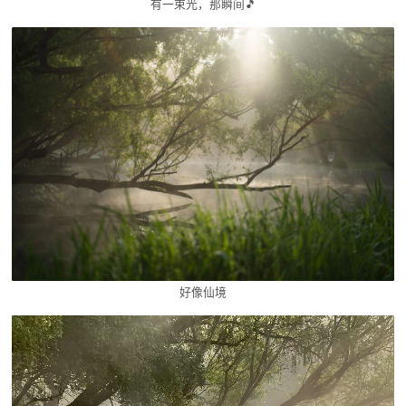
有一束光，那瞬间🎵
好像仙境