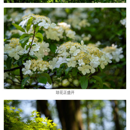
琼花正盛开