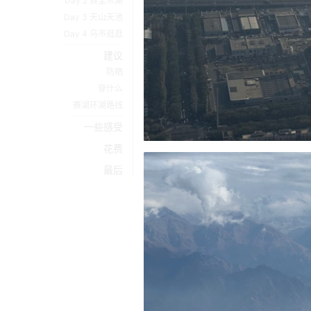
Day 2 赛里木湖
Day 3 天山天池
Day 4 乌市逛逛
建议
防晒
穿什么
赛湖环湖路线
一些感受
花费
最后