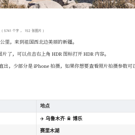
读
(
5741
个字
，
152
张图片
)
0+ 公里，来到祖国西北边美丽的新疆。
HDR 图片了，可以点击右上角 HDR 图标打开 HDR 内容。
机直出，少部分是 iPhone 拍摄，如果你想要查看照片拍摄参
地点
✈️
-🚆
乌鲁木齐
博乐
赛里木湖