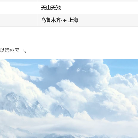
天山天池
-✈️
乌鲁木齐
上海
以远眺天山。