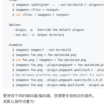
    $ imagemin <path|glob> ... --out-dir=build [--plugin=<na
    $ imagemin <file> > <output>
    $ 
cat
 <file> | imagemin > <output>
  Options
    --plugin, -p   Override the default plugins
    --out-dir, -o  Output directory
  Examples
    $ imagemin images/* --out-dir=build
    $ imagemin foo.png > foo-optimized.png
    $ 
cat
 foo.png | imagemin > foo-optimized.png
    $ imagemin foo.png --plugin=pngquant > foo-optimized.png
    $ imagemin foo.png --plugin.pngquant.quality=0.1 --plugi
# Non-Windows platforms may support the short CLI syntax
    $ imagemin foo.png --plugin.pngquant.quality={0.1,0.2} >
    $ imagemin foo.png --plugin.webp.quality=95 --plugin.web
要使用不同的解码器/编码器，您需要安装相应的插件。
其默认插件设置为：