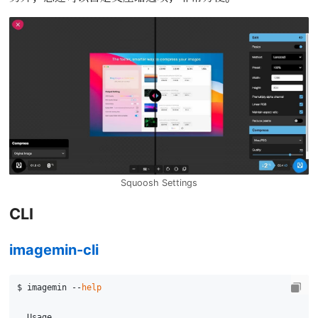
Squoosh Settings
CLI
imagemin-cli
$ imagemin --
help
  Usage