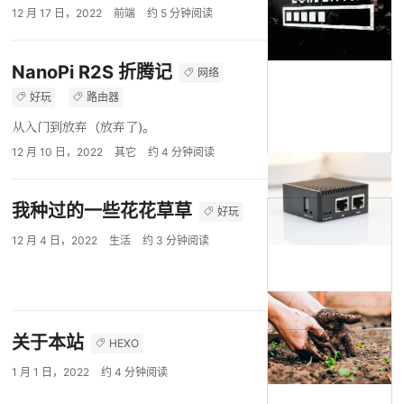
12 月 17 日，2022
前端
约
5
分钟阅读
NanoPi R2S 折腾记
网络
好玩
路由器
从入门到放弃（放弃了)。
12 月 10 日，2022
其它
约
4
分钟阅读
我种过的一些花花草草
好玩
12 月 4 日，2022
生活
约
3
分钟阅读
关于本站
HEXO
1 月 1 日，2022
约
4
分钟阅读